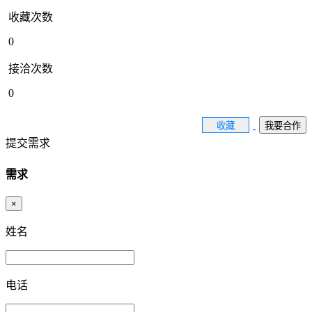
收藏次数
0
接洽次数
0
收藏
我要合作
提交需求
需求
×
姓名
电话