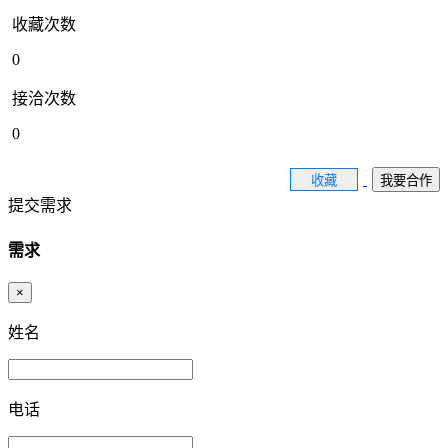
收藏次数
0
接洽次数
0
收藏
我要合作
提交需求
需求
×
姓名
电话