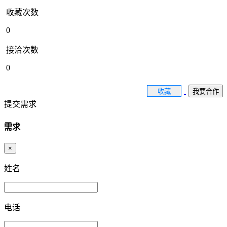
收藏次数
0
接洽次数
0
收藏
我要合作
提交需求
需求
×
姓名
电话