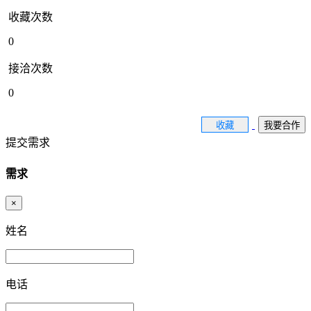
收藏次数
0
接洽次数
0
收藏
我要合作
提交需求
需求
×
姓名
电话