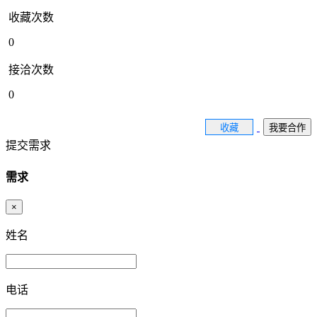
收藏次数
0
接洽次数
0
收藏
我要合作
提交需求
需求
×
姓名
电话