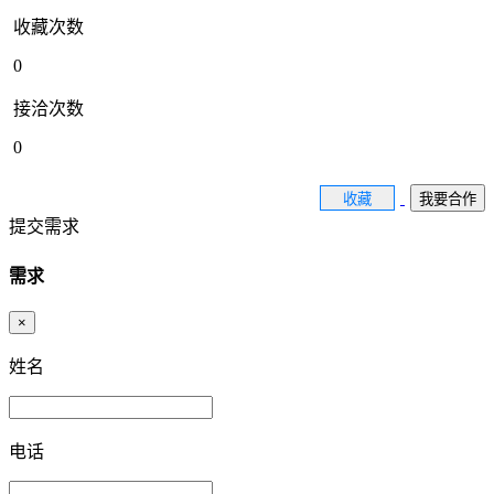
收藏次数
0
接洽次数
0
收藏
我要合作
提交需求
需求
×
姓名
电话