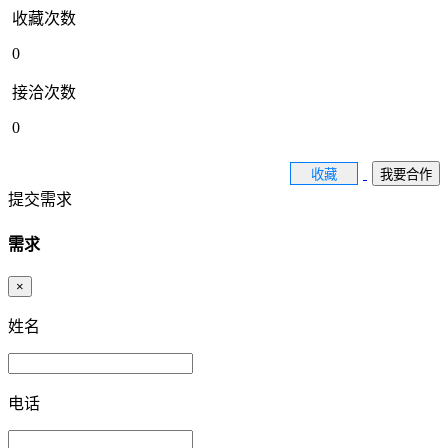
收藏次数
0
接洽次数
0
收藏
我要合作
提交需求
需求
×
姓名
电话