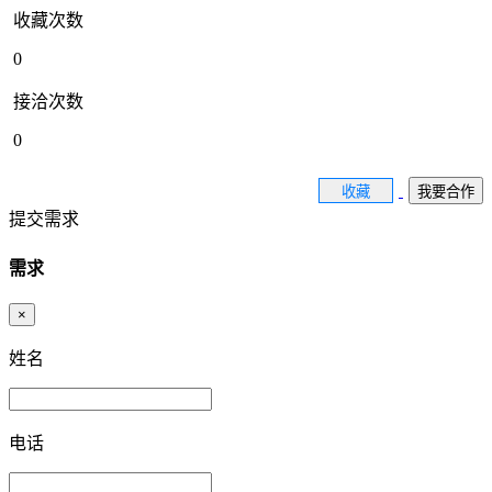
收藏次数
0
接洽次数
0
收藏
我要合作
提交需求
需求
×
姓名
电话