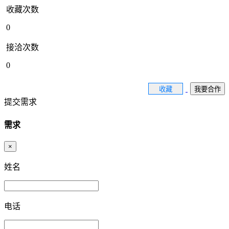
收藏次数
0
接洽次数
0
收藏
我要合作
提交需求
需求
×
姓名
电话