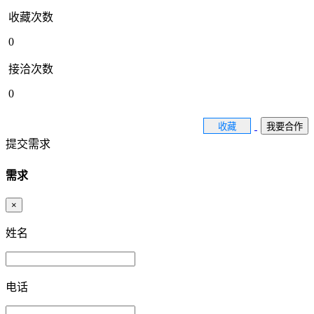
收藏次数
0
接洽次数
0
收藏
我要合作
提交需求
需求
×
姓名
电话