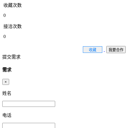
收藏次数
0
接洽次数
0
收藏
我要合作
提交需求
需求
×
姓名
电话