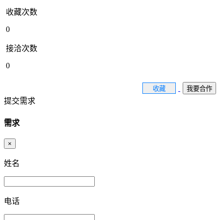
收藏次数
0
接洽次数
0
收藏
我要合作
提交需求
需求
×
姓名
电话