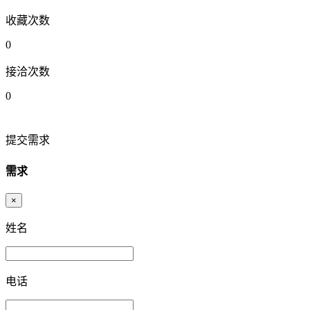
收藏次数
0
接洽次数
0
提交需求
需求
×
姓名
电话