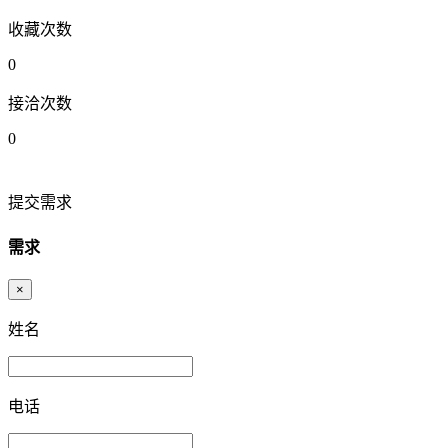
收藏次数
0
接洽次数
0
提交需求
需求
×
姓名
电话