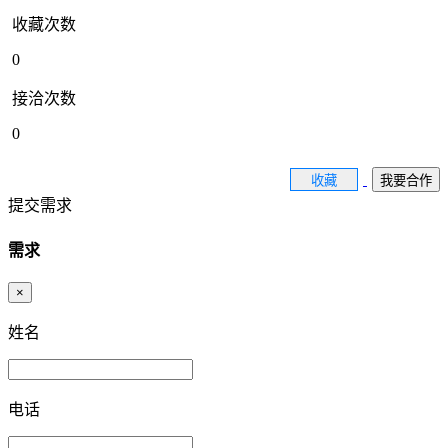
收藏次数
0
接洽次数
0
收藏
我要合作
提交需求
需求
×
姓名
电话