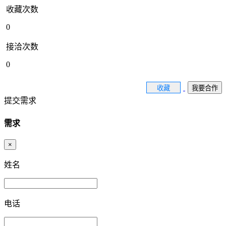
收藏次数
0
接洽次数
0
收藏
我要合作
提交需求
需求
×
姓名
电话