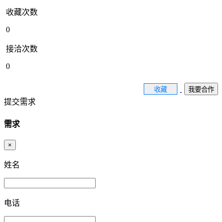
收藏次数
0
接洽次数
0
收藏
我要合作
提交需求
需求
×
姓名
电话