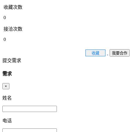
收藏次数
0
接洽次数
0
收藏
我要合作
提交需求
需求
×
姓名
电话