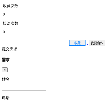
收藏次数
0
接洽次数
0
收藏
我要合作
提交需求
需求
×
姓名
电话