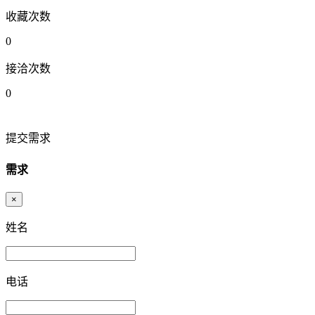
收藏次数
0
接洽次数
0
提交需求
需求
×
姓名
电话