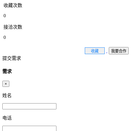
收藏次数
0
接洽次数
0
收藏
我要合作
提交需求
需求
×
姓名
电话