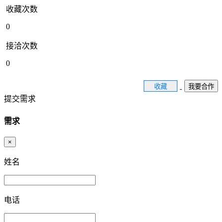
收藏次数
0
接洽次数
0
收藏
我要合作
提交需求
需求
×
姓名
电话