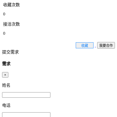
收藏次数
0
接洽次数
0
收藏
我要合作
提交需求
需求
×
姓名
电话