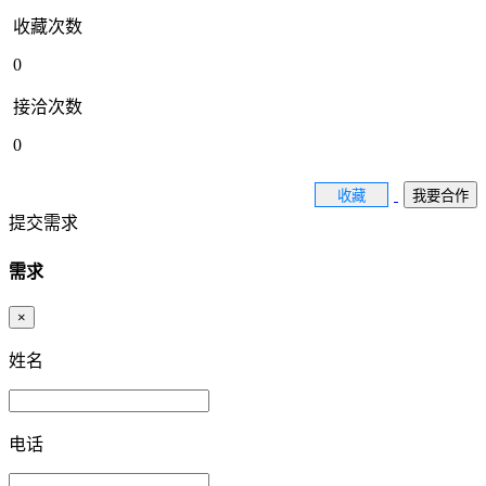
收藏次数
0
接洽次数
0
收藏
我要合作
提交需求
需求
×
姓名
电话