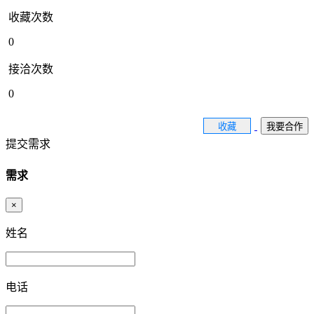
收藏次数
0
接洽次数
0
收藏
我要合作
提交需求
需求
×
姓名
电话