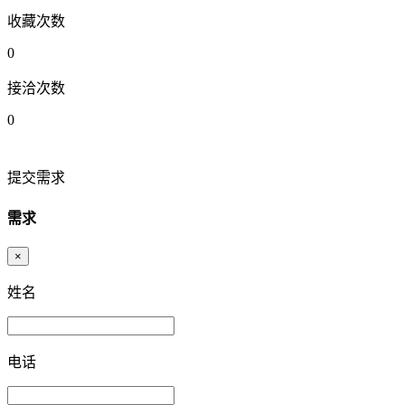
收藏次数
0
接洽次数
0
提交需求
需求
×
姓名
电话