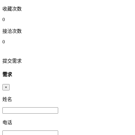
收藏次数
0
接洽次数
0
提交需求
需求
×
姓名
电话