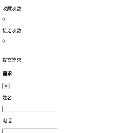
收藏次数
0
接洽次数
0
提交需求
需求
×
姓名
电话