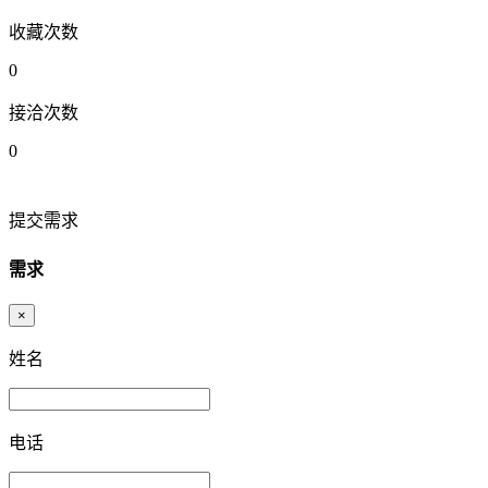
收藏次数
0
接洽次数
0
提交需求
需求
×
姓名
电话