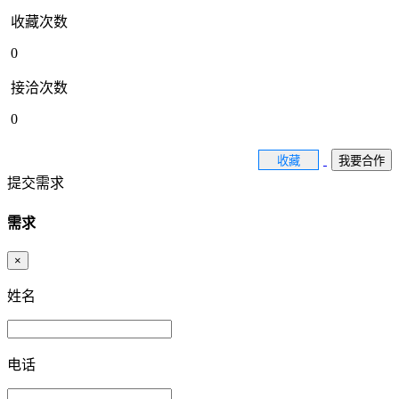
收藏次数
0
接洽次数
0
收藏
我要合作
提交需求
需求
×
姓名
电话