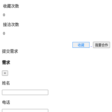
收藏次数
0
接洽次数
0
收藏
我要合作
提交需求
需求
×
姓名
电话