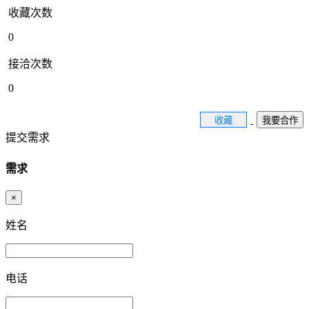
收藏次数
0
接洽次数
0
收藏
我要合作
提交需求
需求
×
姓名
电话