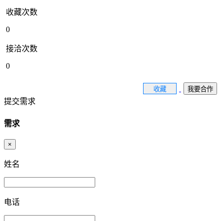
收藏次数
0
接洽次数
0
收藏
我要合作
提交需求
需求
×
姓名
电话