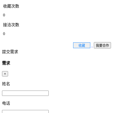
收藏次数
0
接洽次数
0
收藏
我要合作
提交需求
需求
×
姓名
电话