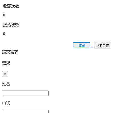
收藏次数
0
接洽次数
0
收藏
我要合作
提交需求
需求
×
姓名
电话