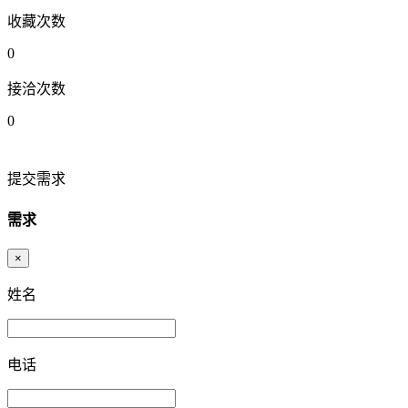
收藏次数
0
接洽次数
0
提交需求
需求
×
姓名
电话