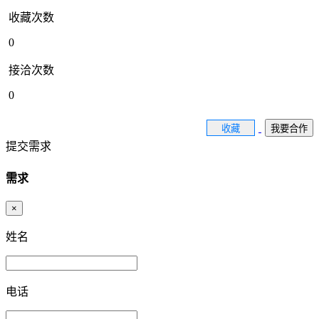
收藏次数
0
接洽次数
0
收藏
我要合作
提交需求
需求
×
姓名
电话