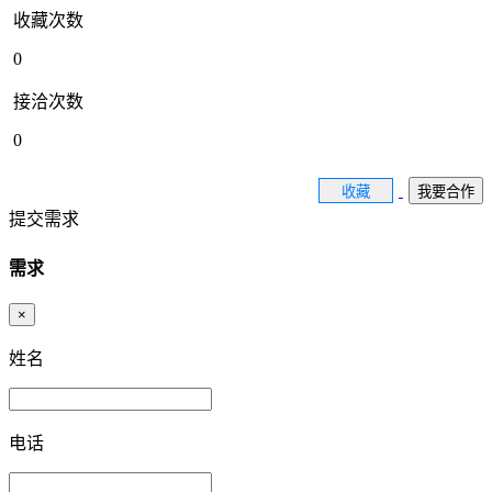
收藏次数
0
接洽次数
0
收藏
我要合作
提交需求
需求
×
姓名
电话