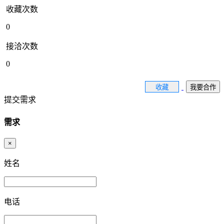
收藏次数
0
接洽次数
0
收藏
我要合作
提交需求
需求
×
姓名
电话