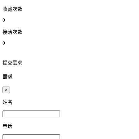
收藏次数
0
接洽次数
0
提交需求
需求
×
姓名
电话