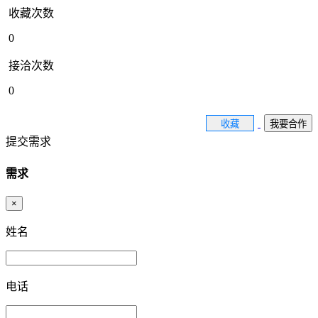
收藏次数
0
接洽次数
0
收藏
我要合作
提交需求
需求
×
姓名
电话