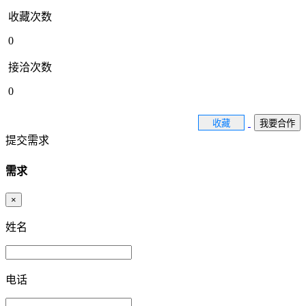
收藏次数
0
接洽次数
0
收藏
我要合作
提交需求
需求
×
姓名
电话