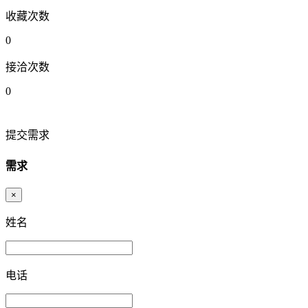
收藏次数
0
接洽次数
0
提交需求
需求
×
姓名
电话