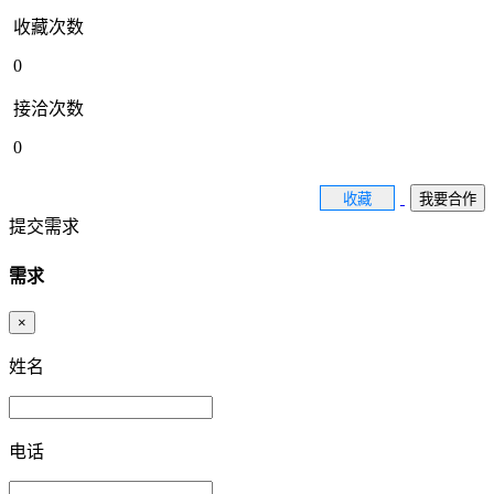
收藏次数
0
接洽次数
0
收藏
我要合作
提交需求
需求
×
姓名
电话