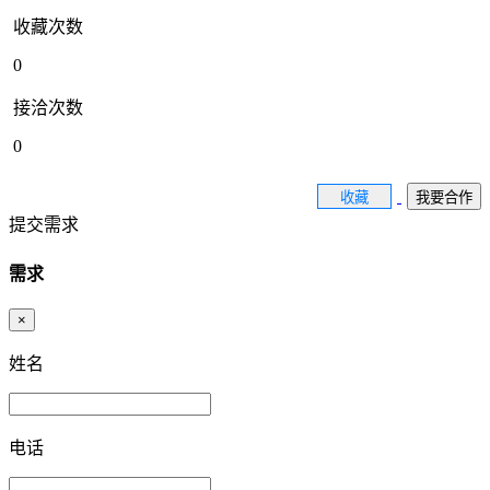
收藏次数
0
接洽次数
0
收藏
我要合作
提交需求
需求
×
姓名
电话