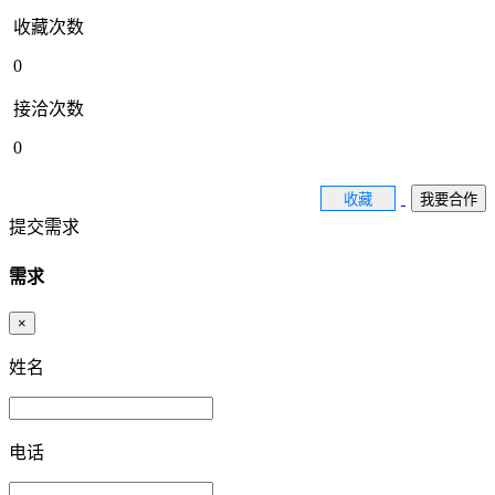
收藏次数
0
接洽次数
0
收藏
我要合作
提交需求
需求
×
姓名
电话