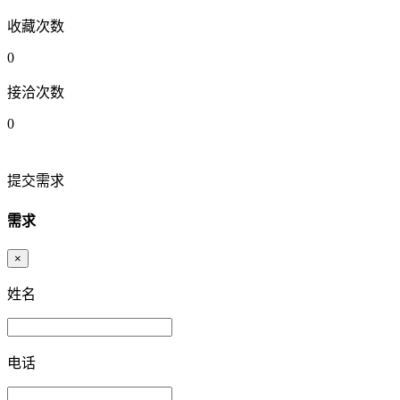
收藏次数
0
接洽次数
0
提交需求
需求
×
姓名
电话