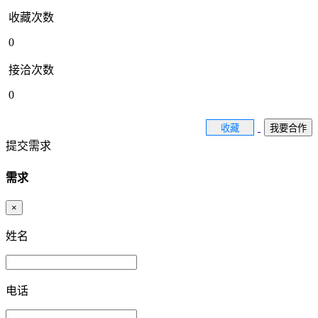
收藏次数
0
接洽次数
0
收藏
我要合作
提交需求
需求
×
姓名
电话