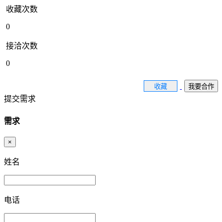
收藏次数
0
接洽次数
0
收藏
我要合作
提交需求
需求
×
姓名
电话