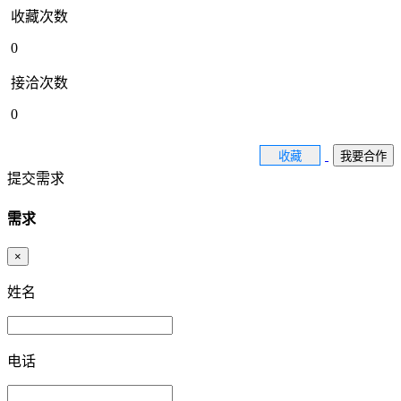
收藏次数
0
接洽次数
0
收藏
我要合作
提交需求
需求
×
姓名
电话